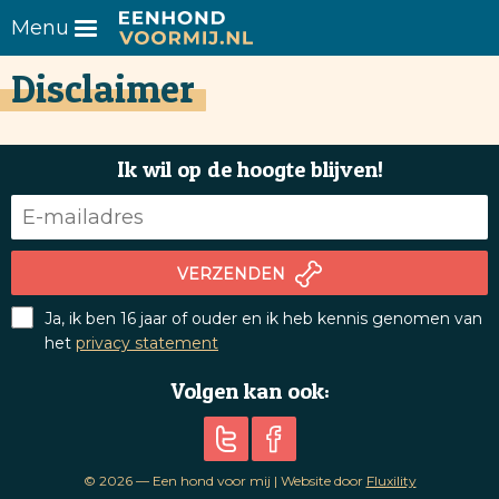
Menu
Disclaimer
Ik wil op de hoogte blijven!
VERZENDEN
Ja, ik ben 16 jaar of ouder en ik heb kennis genomen van
het
privacy statement
Volgen kan ook:
© 2026 — Een hond voor mij | Website door
Fluxility